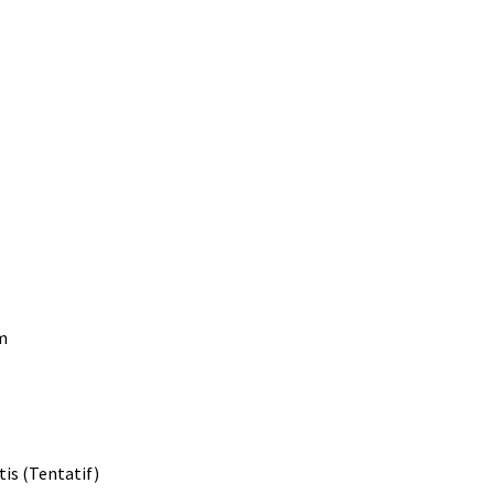
m
tis (Tentatif)