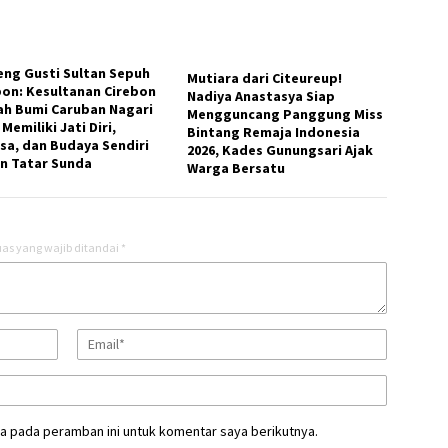
eng Gusti Sultan Sepuh
Mutiara dari Citeureup!
bon: Kesultanan Cirebon
Nadiya Anastasya Siap
ah Bumi Caruban Nagari
Mengguncang Panggung Miss
Memiliki Jati Diri,
Bintang Remaja Indonesia
sa, dan Budaya Sendiri
2026, Kades Gunungsari Ajak
n Tatar Sunda
Warga Bersatu
as yang wajib ditandai
*
a pada peramban ini untuk komentar saya berikutnya.