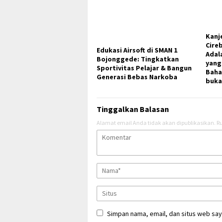
Kanj
Cire
Edukasi Airsoft di SMAN 1
Adal
Bojonggede: Tingkatkan
yang 
Sportivitas Pelajar & Bangun
Baha
Generasi Bebas Narkoba
buka
Tinggalkan Balasan
Alamat email Anda tidak akan dipublikasikan.
Ru
Simpan nama, email, dan situs web say