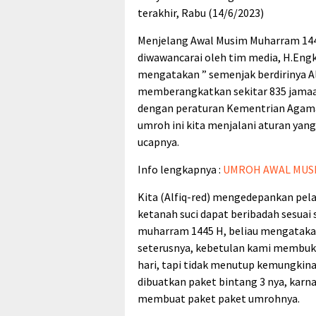
terakhir, Rabu (14/6/2023)
Menjelang Awal Musim Muharram 1445
diwawancarai oleh tim media, H.Engk
mengatakan ” semenjak berdirinya Al
memberangkatkan sekitar 835 jamaa
dengan peraturan Kementrian Agama
umroh ini kita menjalani aturan yan
ucapnya.
Info lengkapnya :
UMROH AWAL MUSI
Kita (Alfiq-red) mengedepankan pel
ketanah suci dapat beribadah sesuai
muharram 1445 H, beliau mengataka
seterusnya, kebetulan kami membuka
hari, tapi tidak menutup kemungkina
dibuatkan paket bintang 3 nya, kar
membuat paket paket umrohnya.