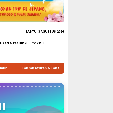
SABTU, 8 AGUSTUS 2026
BURAN & FASHION
TOKOH
an & Tantang Satpol PP: Pembangunan Tower PT Gihon di Parung 
I