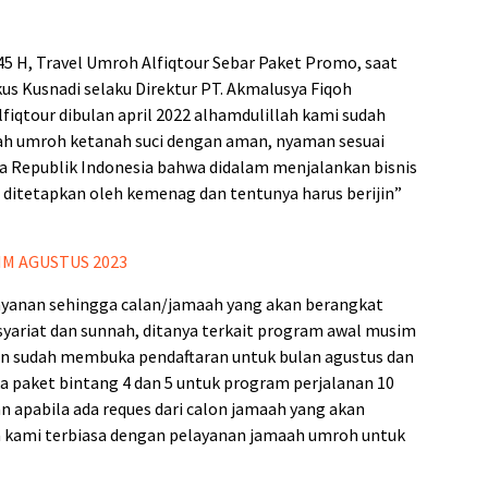
 H, Travel Umroh Alfiqtour Sebar Paket Promo, saat
us Kusnadi selaku Direktur PT. Akmalusya Fiqoh
fiqtour dibulan april 2022 alhamdulillah kami sudah
h umroh ketanah suci dengan aman, nyaman sesuai
 Republik Indonesia bahwa didalam menjalankan bisnis
g ditetapkan oleh kemenag dan tentunya harus berijin”
M AGUSTUS 2023
ayanan sehingga calan/jamaah yang akan berangkat
 syariat dan sunnah, ditanya terkait program awal musim
n sudah membuka pendaftaran untuk bulan agustus dan
 paket bintang 4 dan 5 untuk program perjalanan 10
n apabila ada reques dari calon jamaah yang akan
na kami terbiasa dengan pelayanan jamaah umroh untuk