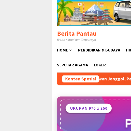
Loncat
ke
konten
Berita Pantau
Berita Aktual dan Terpercaya
HOME
PENDIDIKAN & BUDAYA
HU
SEPUTAR AGAMA
LOKER
anto Resmikan Pasar Hewan Jonggol, Perkuat Ekonomi Petern
Konten Spesial
UKURAN 970 x 250