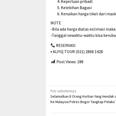
Keperluan pribadi
Kelebihan Bagasi
Kenaikan harga tiket dari maska
NOTE
-Bila ada harga diatas estimasi mak
-Tanggal sewaktu-waktu bisa beruba
RESERVASI
▪︎ ALFIQ TOUR (021) 2868 1428
Post Views:
188
Navigasi
Pos sebelumnya
Selamatkan 8 Orang Korban Yang Hendak 
pos
Ke Malaysia Polres Bogor Tangkap Pelaku