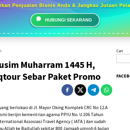
tkan Penjualan Bisnis Anda & Jangkau Jutaan Pel
HUBUNGI SEKARANG
Cari
usim Muharram 1445 H,
iqtour Sebar Paket Promo
FACEB
 yang berlokasi di Jl. Mayor Oking Komplek CRC No 12.A
smi berijin kementrian agama PPIU No. U.106 Tahun
rnational Assosiasi Travel Agency ( IATA ) dan sudah
Allah ke Baitullah sekitar 800 Jamaah umroh 6 bulan