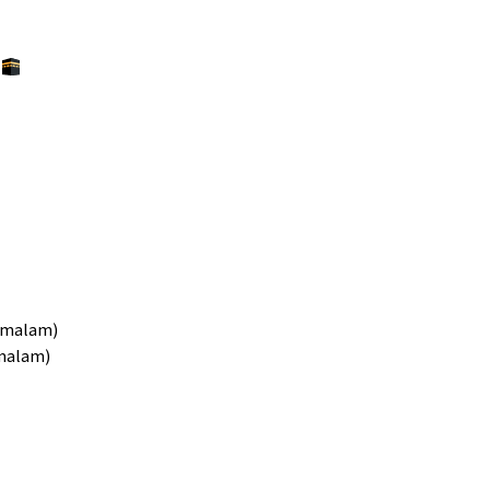
H
4 malam)
 malam)