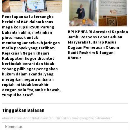
Penetapan satu tersangka
berinisial BAP dalam kasus
mega korupsi RSUD Parung
BPI KPNPA RI Apresiasi Kapolda
bukanlah akhir, melainkan
Jambi Respons Cepat Aduan
pintu masuk untuk
Masyarakat, Harap Kasus
membongkar seluruh jaringan
Dugaan Pemerasan Oknum
mafia proyek yang terlibat.
Kanit Reskrim Ditangani
Kejaksaan Negeri (Kejari
Khusus
Kabupaten Bogor dituntut
bertindak berani dan tidak
tebang pilih agar penegakan
hukum dalam skandal yang
merugikan negara miliaran
rupiah ini tidak berakhir
dengan pola “tajam ke bawah,
tumpul ke atas”.
Tinggalkan Balasan
Alamat email Anda tidak akan dipublikasikan.
Ruas yang wajib ditandai
*