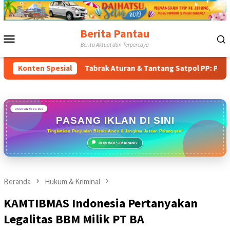
Loncat
ke
konten
Berita Pantau
Menu
Berita Aktual dan Terpercaya
Mobile
imur
Konten Spesial
Tabrak Aturan & Tantang Satpol PP: Pembangunan T
UKURAN 970 x 250
PASANG IKLAN DI SINI
Tingkatkan Penjualan Bisnis Anda & Jangkau Jutaan Pelanggan!
HUBUNGI SEKARANG
Beranda
Hukum & Kriminal
KAMTIBMAS Indonesia Pertanyakan
Legalitas BBM Milik PT BA