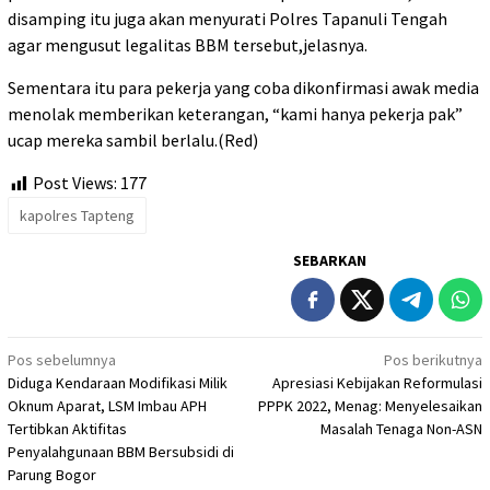
disamping itu juga akan menyurati Polres Tapanuli Tengah
agar mengusut legalitas BBM tersebut,jelasnya.
Sementara itu para pekerja yang coba dikonfirmasi awak media
menolak memberikan keterangan, “kami hanya pekerja pak”
ucap mereka sambil berlalu.(Red)
Post Views:
177
kapolres Tapteng
SEBARKAN
Navigasi
Pos sebelumnya
Pos berikutnya
Diduga Kendaraan Modifikasi Milik
Apresiasi Kebijakan Reformulasi
pos
Oknum Aparat, LSM Imbau APH
PPPK 2022, Menag: Menyelesaikan
Tertibkan Aktifitas
Masalah Tenaga Non-ASN
Penyalahgunaan BBM Bersubsidi di
Parung Bogor