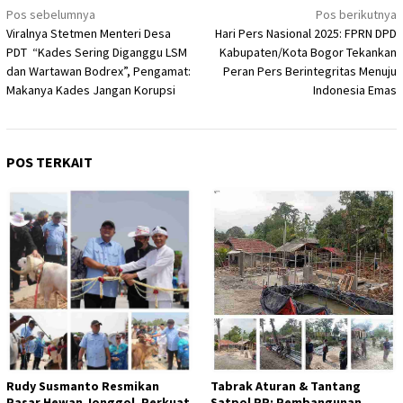
Navigasi
Pos sebelumnya
Pos berikutnya
Viralnya Stetmen Menteri Desa
Hari Pers Nasional 2025: FPRN DPD
pos
PDT “Kades Sering Diganggu LSM
Kabupaten/Kota Bogor Tekankan
dan Wartawan Bodrex”, Pengamat:
Peran Pers Berintegritas Menuju
Makanya Kades Jangan Korupsi
Indonesia Emas
POS TERKAIT
Rudy Susmanto Resmikan
Tabrak Aturan & Tantang
Pasar Hewan Jonggol, Perkuat
Satpol PP: Pembangunan