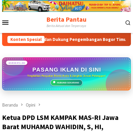
Loncat
ke
konten
Berita Pantau
Menu
Berita Aktual dan Terpercaya
Mobile
n dan Dukung Pengembangan Bogor Timur
Konten Spesial
Tabrak Aturan
UKURAN 970 x 250
PASANG IKLAN DI SINI
Tingkatkan Penjualan Bisnis Anda & Jangkau Jutaan Pelanggan!
HUBUNGI SEKARANG
Beranda
Opini
Ketua DPD LSM KAMPAK MAS-RI Jawa
Barat MUHAMAD WAHIDIN, S, HI,