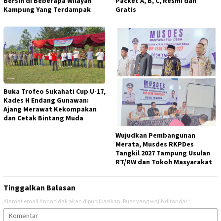
Bersih di Beberapa Wilayah
Packet A, B, C, Resmi dan
Kampung Yang Terdampak
Gratis
Buka Trofeo Sukahati Cup U-17,
Kades H Endang Gunawan:
Ajang Merawat Kekompakan
dan Cetak Bintang Muda
Wujudkan Pembangunan
Merata, Musdes RKPDes
Tangkil 2027 Tampung Usulan
RT/RW dan Tokoh Masyarakat
Tinggalkan Balasan
Alamat email Anda tidak akan dipublikasikan.
Ruas yang wajib ditandai
*