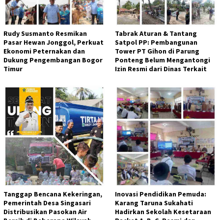
Rudy Susmanto Resmikan
Tabrak Aturan & Tantang
Pasar Hewan Jonggol, Perkuat
Satpol PP: Pembangunan
Ekonomi Peternakan dan
Tower PT Gihon di Parung
Dukung Pengembangan Bogor
Ponteng Belum Mengantongi
Timur
Izin Resmi dari Dinas Terkait
Tanggap Bencana Kekeringan,
Inovasi Pendidikan Pemuda:
Pemerintah Desa Singasari
Karang Taruna Sukahati
Distribusikan Pasokan Air
Hadirkan Sekolah Kesetaraan