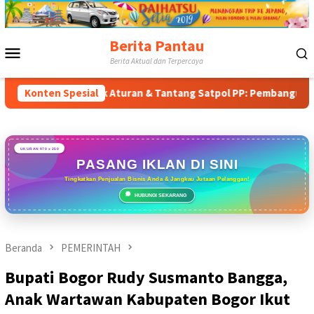
Loncat
ke
konten
Berita Pantau
Menu
Berita Aktual dan Terpercaya
Mobile
Tabrak Aturan & Tantang Satpol PP: Pembangunan Tower PT Gih
Konten Spesial
UKURAN 970 x 250
PASANG IKLAN DI SINI
Tingkatkan Penjualan Bisnis Anda & Jangkau Jutaan Pelanggan!
HUBUNGI SEKARANG
Beranda
PEMERINTAH
Bupati Bogor Rudy Susmanto Bangga,
Anak Wartawan Kabupaten Bogor Ikut