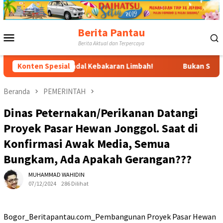
Loncat
ke
konten
Berita Pantau
Menu
Berita Aktual dan Terpercaya
Mobile
t Tuntas Skandal Kebakaran Limbah!
Konten Spesial
Bukan Sekadar Pidan
Beranda
PEMERINTAH
Dinas Peternakan/Perikanan Datangi
Proyek Pasar Hewan Jonggol. Saat di
Konfirmasi Awak Media, Semua
Bungkam, Ada Apakah Gerangan???
MUHAMMAD WAHIDIN
07/12/2024
286 Dilihat
Bogor_Beritapantau.com_Pembangunan Proyek Pasar Hewan