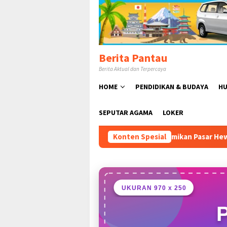
Loncat
ke
konten
Berita Pantau
Berita Aktual dan Terpercaya
HOME
PENDIDIKAN & BUDAYA
HU
SEPUTAR AGAMA
LOKER
dy Susmanto Resmikan Pasar Hewan Jonggol, Perkuat Ekonomi 
Konten Spesial
UKURAN 970 x 250