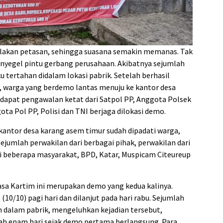
alakan petasan, sehingga suasana semakin memanas. Tak
enyegel pintu gerbang perusahaan. Akibatnya sejumlah
 tertahan didalam lokasi pabrik. Setelah berhasil
 warga yang berdemo lantas menuju ke kantor desa
apat pengawalan ketat dari Satpol PP, Anggota Polsek
ta Pol PP, Polisi dan TNI berjaga dilokasi demo.
 kantor desa karang asem timur sudah dipadati warga,
sejumlah perwakilan dari berbagai pihak, perwakilan dari
i beberapa masyarakat, BPD, Katar, Muspicam Citeureup
asa Kartim ini merupakan demo yang kedua kalinya.
0/10) pagi hari dan dilanjut pada hari rabu. Sejumlah
n dalam pabrik, mengeluhkan kejadian tersebut,
ah enam hari sejak demo pertama berlangsung. Para