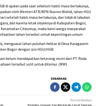
GB di ajukan pada saat sebelum habis masa berlakunya,
mpaikan oleh Menteri ATR/BPN Nusron Wahid, lahan HGU
ari setelah habis masa berlakunya, dan tidak di lakukan
gara, dan karena letak obyeknya di Kabupaten Bogor,
r Kecamatan Citeureup, maka kami warga masyarakat
anfaatkan lahan tersebut untuk kepentingan umum
Tbk, menguasai lahan puluhan hektar di Desa Karagasem
aten Bogor dengan izin HGU/HGB.
awan belum mendapatkan keterang resmi dari PT. Roda
sahaan tersebut sulit untuk ditemui. (MW)
SEBARKAN
Pos berikutnya
pan
Pemdes Gunung Sari Bergerak Cepat Tangani