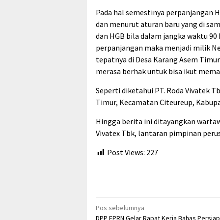
Pada hal semestinya perpanjangan H
dan menurut aturan baru yang di sa
dan HGB bila dalam jangka waktu 90 h
perpanjangan maka menjadi milik Ne
tepatnya di Desa Karang Asem Timu
merasa berhak untuk bisa ikut mem
Seperti diketahui PT. Roda Vivatek 
Timur, Kecamatan Citeureup, Kabup
Hingga berita ini ditayangkan wart
Vivatex Tbk, lantaran pimpinan peru
Post Views:
227
Navigasi
Pos sebelumnya
DPP FPRN Gelar Rapat Kerja Bahas Persia