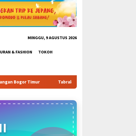
MINGGU, 9 AGUSTUS 2026
BURAN & FASHION
TOKOH
ak Aturan & Tantang Satpol PP: Pembangunan Tower PT Gihon di 
I