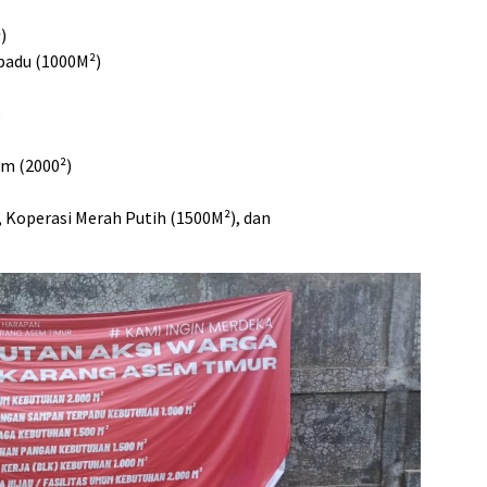
)
adu (1000M²)
)
um (2000²)
 Koperasi Merah Putih (1500M²), dan