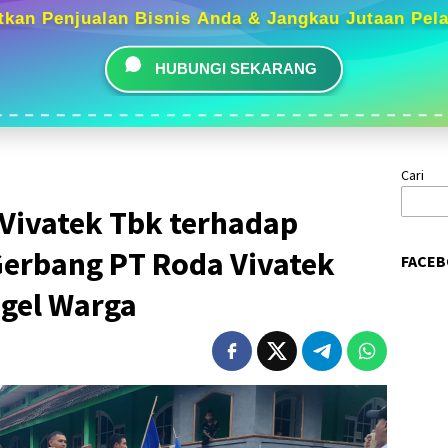
tkan Penjualan Bisnis Anda & Jangkau Jutaan Pel
HUBUNGI SEKARANG
Cari
 Vivatek Tbk terhadap
Gerbang PT Roda Vivatek
FACEB
egel Warga