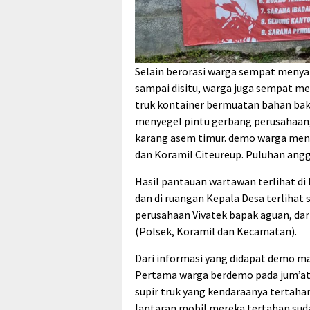
Selain berorasi warga sempat meny
sampai disitu, warga juga sempat m
truk kontainer bermuatan bahan baku
menyegel pintu gerbang perusahaan,
karang asem timur. demo warga mend
dan Koramil Citeureup. Puluhan anggo
Hasil pantauan wartawan terlihat di
dan di ruangan Kepala Desa terlihat 
perusahaan Vivatek bapak aguan, dar
(Polsek, Koramil dan Kecamatan).
Dari informasi yang didapat demo m
Pertama warga berdemo pada jum’at (1
supir truk yang kendaraanya tertaha
lantaran mobil mereka tertahan sud