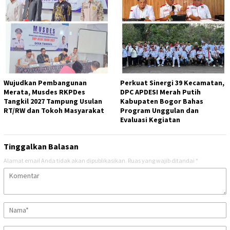
Wujudkan Pembangunan
Perkuat Sinergi 39 Kecamatan,
Merata, Musdes RKPDes
DPC APDESI Merah Putih
Tangkil 2027 Tampung Usulan
Kabupaten Bogor Bahas
RT/RW dan Tokoh Masyarakat
Program Unggulan dan
Evaluasi Kegiatan
Tinggalkan Balasan
Alamat email Anda tidak akan dipublikasikan.
Ruas yang wajib ditandai
*