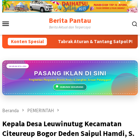
Loncat
ke
konten
Berita Pantau
Menu
Berita Aktual dan Terpercaya
Mobile
ur
Konten Spesial
Tabrak Aturan & Tantang Satpol PP: Pembangunan Towe
UKURAN 970 x 250
PASANG IKLAN DI SINI
Tingkatkan Penjualan Bisnis Anda & Jangkau Jutaan Pelanggan!
HUBUNGI SEKARANG
Beranda
PEMERINTAH
Kepala Desa Leuwinutug Kecamatan
Citeureup Bogor Deden Saipul Hamdi, S.