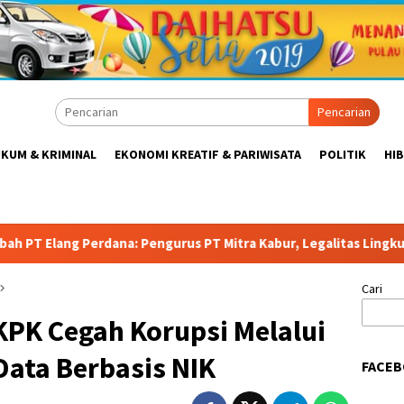
Pencarian
KUM & KRIMINAL
EKONOMI KREATIF & PARIWISATA
POLITIK
HI
ngurus PT Mitra Kabur, Legalitas Lingkungan Dipertanyakan! LS
Cari
KPK Cegah Korupsi Melalui
 Data Berbasis NIK
FACEB