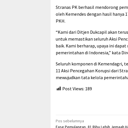
Stranas PK berhasil mendorong pema
oleh Kemendes dengan hasil hanya 17
PKH.
“Kami dari Ditjen Dukcapil akan ter
untuk memastikan seluruh Aksi Penc
baik. Kami berharap, upaya ini dapa
pemerintahan di Indonesia,” kata D
Seluruh komponen di Kemendagri, t
11 Aksi Pencegahan Korupsi dari Str
mewujudkan tata kelola pemerintahan
Post Views:
189
Navigasi
Pos sebelumnya
Fase Pemulangan, 81 Ribu Lebih Jemaah Haj