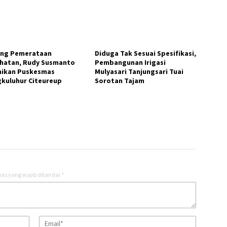
ng Pemerataan
Diduga Tak Sesuai Spesifikasi,
hatan, Rudy Susmanto
Pembangunan Irigasi
ikan Puskesmas
Mulyasari Tanjungsari Tuai
kuluhur Citeureup
Sorotan Tajam​
as yang wajib ditandai
*