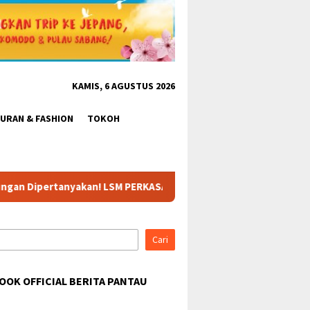
KAMIS, 6 AGUSTUS 2026
BURAN & FASHION
TOKOH
M PERKASA dan BeritaPantau Desak Usut Tuntas Skandal Kebakar
Cari
OOK OFFICIAL BERITA PANTAU