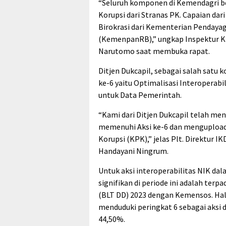
“Seluruh komponen di Kemendagri 
Korupsi dari Stranas PK. Capaian dari
Birokrasi dari Kementerian Pendaya
(KemenpanRB),” ungkap Inspektur K
Narutomo saat membuka rapat.
Ditjen Dukcapil, sebagai salah sat
ke-6 yaitu Optimalisasi Interoperab
untuk Data Pemerintah.
“Kami dari Ditjen Dukcapil telah me
memenuhi Aksi ke-6 dan mengupload
Korupsi (KPK),” jelas Plt. Direktur 
Handayani Ningrum.
Untuk aksi interoperabilitas NIK d
signifikan di periode ini adalah te
(BLT DD) 2023 dengan Kemensos. Hal
menduduki peringkat 6 sebagai aksi d
44,50%.