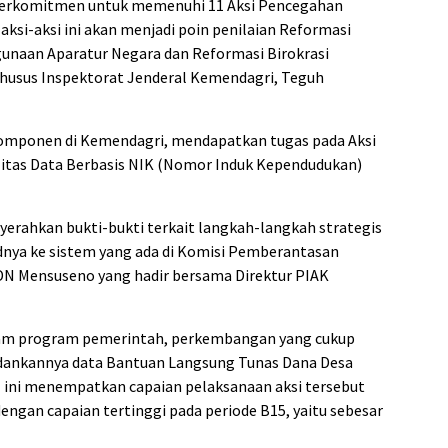
berkomitmen untuk memenuhi 11 Aksi Pencegahan
 aksi-aksi ini akan menjadi poin penilaian Reformasi
gunaan Aparatur Negara dan Reformasi Birokrasi
husus Inspektorat Jenderal Kemendagri, Teguh
u komponen di Kemendagri, mendapatkan tugas pada Aksi
ilitas Data Berbasis NIK (Nomor Induk Kependudukan)
nyerahkan bukti-bukti terkait langkah-langkah strategis
nya ke sistem yang ada di Komisi Pemberantasan
IKDN Mensuseno yang hadir bersama Direktur PIAK
alam program pemerintah, perkembangan yang cukup
rpadankannya data Bantuan Langsung Tunas Dana Desa
 ini menempatkan capaian pelaksanaan aksi tersebut
engan capaian tertinggi pada periode B15, yaitu sebesar