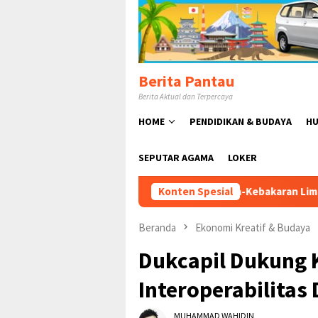
Loncat
ke
konten
Berita Pantau
Berita Aktual dan Terpercaya
HOME
PENDIDIKAN & BUDAYA
HU
SEPUTAR AGAMA
LOKER
Pasca-Kebakaran Limbah PT Elang Perdana: Pe
Konten Spesial
Beranda
Ekonomi Kreatif & Budaya
Dukcapil Dukung 
Interoperabilitas
MUHAMMAD WAHIDIN