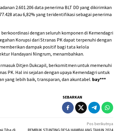
danan 2.601.206 data penerima BLT DD yang dikirimkan
7.428 atau 6,82% yang teridentifikasi sebagai penerima
us berkoordinasi dengan seluruh komponen di Kemendagri
egahan Korupsi dari Stranas PK dapat terpenuhi dengan
t memberikan dampak positif bagi tata kelola
irektur Handayani Ningrum, menambahkan.
ermasuk Ditjen Dukcapil, berkomitmen untuk memenuhi
anas PK. Hal ini sejalan dengan upaya Kemendagri untuk
 yang lebih baik, transparan, dan akuntabel.
bay***
SEBARKAN
Pos berikutnya
i Tiba di
REMBUK STUNTING DESA HAMBALANG TAHUN 2024