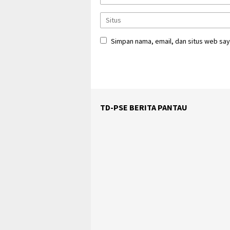
Simpan nama, email, dan situs web say
TD-PSE BERITA PANTAU
DICARI KAPERWIL/KABIRO/WARTAW
SELURUH INDONESIA INFO KLIK G
DIBAWAH INI !