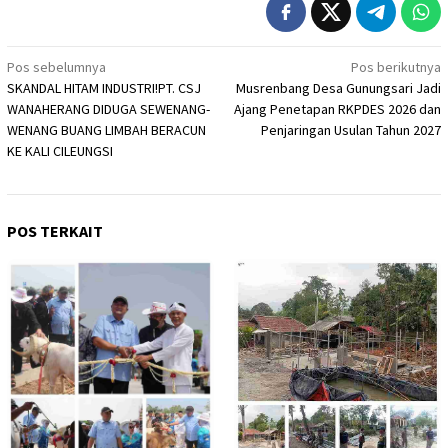
Navigasi
Pos sebelumnya
Pos berikutnya
SKANDAL HITAM INDUSTRI!‎PT. CSJ
Musrenbang Desa Gunungsari Jadi
pos
WANAHERANG DIDUGA SEWENANG-
Ajang Penetapan RKPDES 2026 dan
WENANG BUANG LIMBAH BERACUN
Penjaringan Usulan Tahun 2027
KE KALI CILEUNGSI
POS TERKAIT