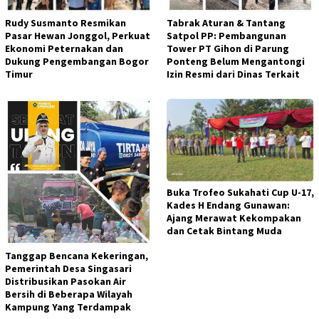
Rudy Susmanto Resmikan
Tabrak Aturan & Tantang
Pasar Hewan Jonggol, Perkuat
Satpol PP: Pembangunan
Ekonomi Peternakan dan
Tower PT Gihon di Parung
Dukung Pengembangan Bogor
Ponteng Belum Mengantongi
Timur
Izin Resmi dari Dinas Terkait
Buka Trofeo Sukahati Cup U-17,
Kades H Endang Gunawan:
Ajang Merawat Kekompakan
dan Cetak Bintang Muda
Tanggap Bencana Kekeringan,
Pemerintah Desa Singasari
Distribusikan Pasokan Air
Bersih di Beberapa Wilayah
Kampung Yang Terdampak