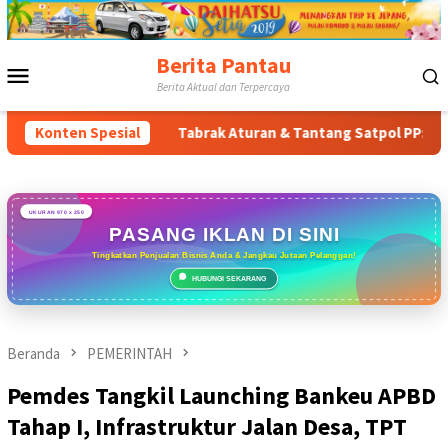
Loncat
ke
konten
Berita Pantau
Menu
Berita Aktual dan Terpercaya
Mobile
mur
Konten Spesial
Tabrak Aturan & Tantang Satpol PP: Pembangunan To
UKURAN 970 x 250
PASANG IKLAN DI SINI
Tingkatkan Penjualan Bisnis Anda & Jangkau Jutaan Pelanggan!
HUBUNGI SEKARANG
Beranda
PEMERINTAH
Pemdes Tangkil Launching Bankeu APBD
Tahap I, Infrastruktur Jalan Desa, TPT