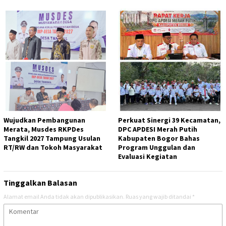
Wujudkan Pembangunan
Perkuat Sinergi 39 Kecamatan,
Merata, Musdes RKPDes
DPC APDESI Merah Putih
Tangkil 2027 Tampung Usulan
Kabupaten Bogor Bahas
RT/RW dan Tokoh Masyarakat
Program Unggulan dan
Evaluasi Kegiatan
Tinggalkan Balasan
Alamat email Anda tidak akan dipublikasikan.
Ruas yang wajib ditandai
*