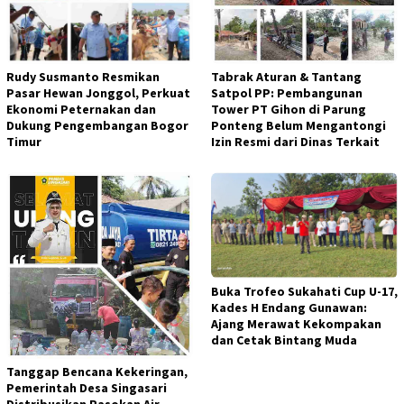
Rudy Susmanto Resmikan
Tabrak Aturan & Tantang
Pasar Hewan Jonggol, Perkuat
Satpol PP: Pembangunan
Ekonomi Peternakan dan
Tower PT Gihon di Parung
Dukung Pengembangan Bogor
Ponteng Belum Mengantongi
Timur
Izin Resmi dari Dinas Terkait
Buka Trofeo Sukahati Cup U-17,
Kades H Endang Gunawan:
Ajang Merawat Kekompakan
dan Cetak Bintang Muda
Tanggap Bencana Kekeringan,
Pemerintah Desa Singasari
Distribusikan Pasokan Air