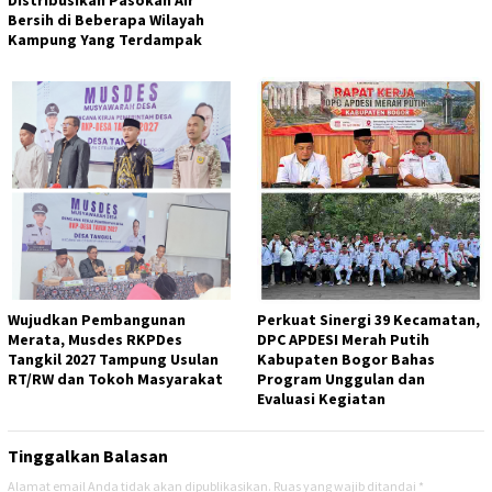
Bersih di Beberapa Wilayah
Kampung Yang Terdampak
Wujudkan Pembangunan
Perkuat Sinergi 39 Kecamatan,
Merata, Musdes RKPDes
DPC APDESI Merah Putih
Tangkil 2027 Tampung Usulan
Kabupaten Bogor Bahas
RT/RW dan Tokoh Masyarakat
Program Unggulan dan
Evaluasi Kegiatan
Tinggalkan Balasan
Alamat email Anda tidak akan dipublikasikan.
Ruas yang wajib ditandai
*