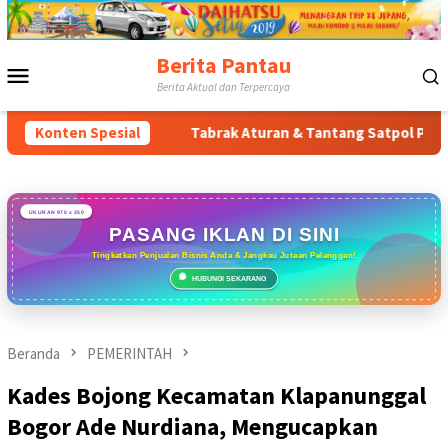
Loncat
ke
konten
Berita Pantau
Menu
Berita Aktual dan Terpercaya
Mobile
mur
Konten Spesial
Tabrak Aturan & Tantang Satpol PP: Pembangunan To
UKURAN 970 x 250
PASANG IKLAN DI SINI
Tingkatkan Penjualan Bisnis Anda & Jangkau Jutaan Pelanggan!
HUBUNGI SEKARANG
Beranda
PEMERINTAH
Kades Bojong Kecamatan Klapanunggal
Bogor Ade Nurdiana, Mengucapkan