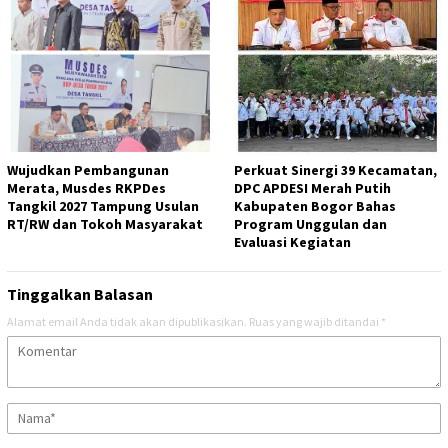
Wujudkan Pembangunan
Perkuat Sinergi 39 Kecamatan,
Merata, Musdes RKPDes
DPC APDESI Merah Putih
Tangkil 2027 Tampung Usulan
Kabupaten Bogor Bahas
RT/RW dan Tokoh Masyarakat
Program Unggulan dan
Evaluasi Kegiatan
Tinggalkan Balasan
Alamat email Anda tidak akan dipublikasikan.
Ruas yang wajib ditandai
*