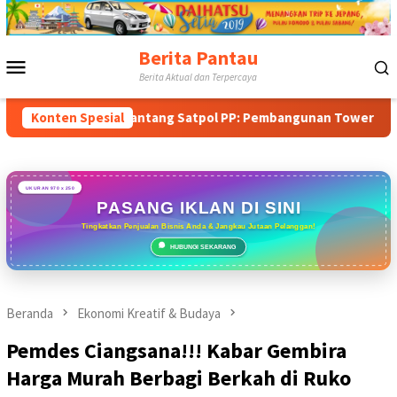
Loncat
ke
konten
Berita Pantau
Menu
Berita Aktual dan Terpercaya
Mobile
ran & Tantang Satpol PP: Pembangunan Tower PT Gihon di Parun
Konten Spesial
UKURAN 970 x 250
PASANG IKLAN DI SINI
Tingkatkan Penjualan Bisnis Anda & Jangkau Jutaan Pelanggan!
HUBUNGI SEKARANG
Beranda
Ekonomi Kreatif & Budaya
Pemdes Ciangsana!!! Kabar Gembira
Harga Murah Berbagi Berkah di Ruko