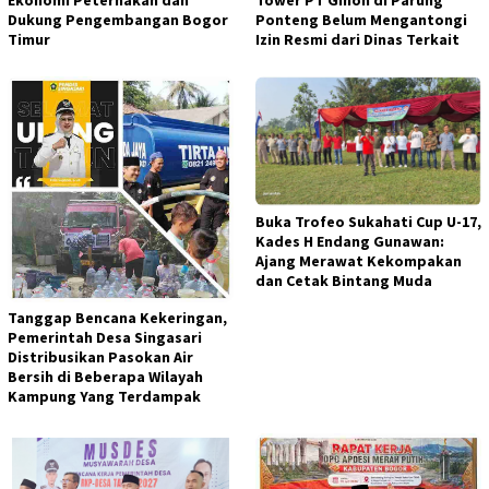
Ekonomi Peternakan dan
Tower PT Gihon di Parung
Dukung Pengembangan Bogor
Ponteng Belum Mengantongi
Timur
Izin Resmi dari Dinas Terkait
Buka Trofeo Sukahati Cup U-17,
Kades H Endang Gunawan:
Ajang Merawat Kekompakan
dan Cetak Bintang Muda
Tanggap Bencana Kekeringan,
Pemerintah Desa Singasari
Distribusikan Pasokan Air
Bersih di Beberapa Wilayah
Kampung Yang Terdampak