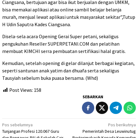
Ciangsana, bertujuan agar bisa ikut berjualan dengan UMKM,
bisa memakai aplikasi atau online sambil belajar belanja
murah, menjual lewat aplikasi untuk masyarakat sekitar”,Tutup
H Udin Saputra Kades Ciangsana.
Disela-sela acara Opening Gerai Super petani, sekaligus
pengukuhan Reseller SUPERPETANI.COM dan pelatihan
membuat KIMCHI serra pembuatan sertifikasi halal gratis.
Kemudian, setelah opening di gelar dilanjut berbagai kegiatan,
seperti santunan anak yatim dan dhuafa serta sekaligus
Tausyiah sebelum buka puasa bersama. (Whd)
Post Views:
158
SEBARKAN
Navigasi
Pos sebelumnya
Pos berikutnya
Tunjangan Profesi 120.067 Guru
Pemerintah Desa Leuwinutug
pos
dan Pengawas PAI di Sekolah Cair
Berterimakasih Kepada Komandan