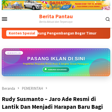
Loncat
ke
konten
Berita Pantau
Menu
Berita Aktual dan Terpercaya
Mobile
dan Dukung Pengembangan Bogor Timur
Konten Spesial
Tabrak Aturan & 
UKURAN 970 x 250
PASANG IKLAN DI SINI
Tingkatkan Penjualan Bisnis Anda & Jangkau Jutaan Pelanggan!
HUBUNGI SEKARANG
Beranda
PEMERINTAH
Rudy Susmanto – Jaro Ade Resmi di
Lantik Dan Menjadi Harapan Baru Bagi